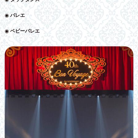
◉
バレエ
◉
ベビー
バレエ