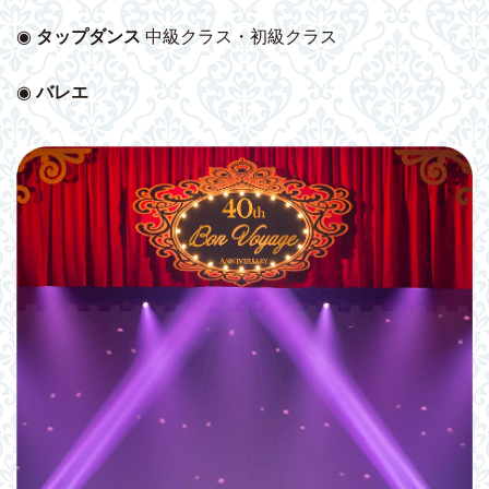
◉
タップダンス
中級クラス・初級クラス
◉
バレエ