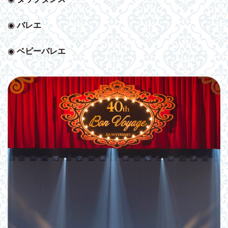
◉
バレエ
◉
ベビー
バレエ