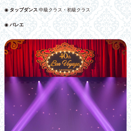
◉
タップダンス
中級クラス・初級クラス
◉
バレエ