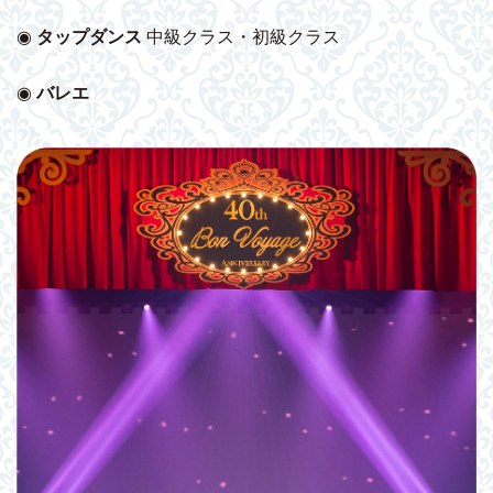
◉
タップダンス
中級クラス・初級クラス
◉
バレエ