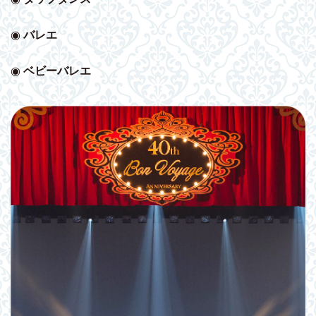
◉
バレエ
◉
ベビー
バレエ