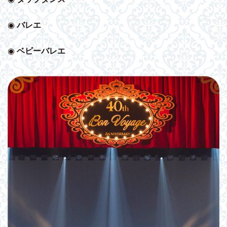
◉
バレエ
◉
ベビー
バレエ