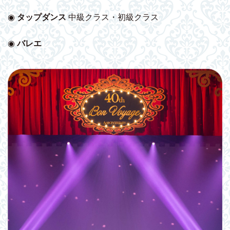
◉
タップダンス
中級クラス・初級クラス
◉
バレエ