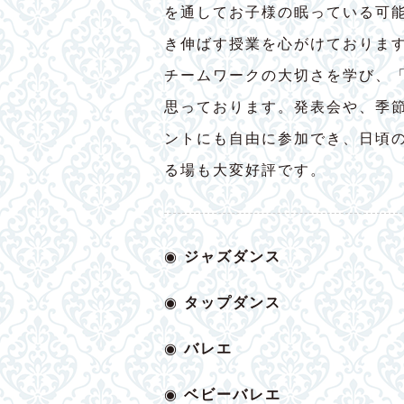
を通してお子様の眠っている可
き伸ばす授業を心がけておりま
チームワークの大切さを学び、
思っております。発表会や、季
ントにも自由に参加でき、日頃
る場も大変好評です。
◉
ジャズダンス
◉
タップダンス
◉
バレエ
◉
ベビー
バレエ