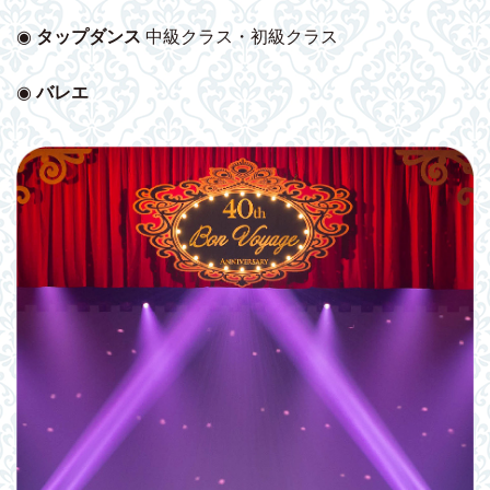
◉
タップダンス
中級クラス・初級クラス
◉
バレエ