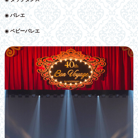
◉
バレエ
◉
ベビー
バレエ