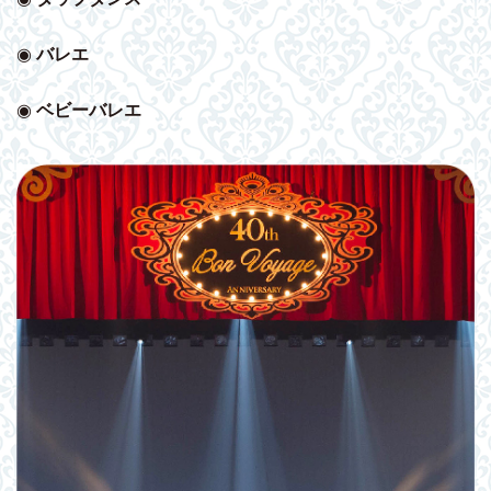
◉
バレエ
◉
ベビー
バレエ