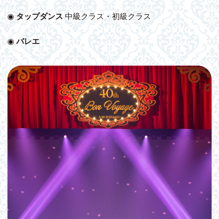
◉
タップダンス
中級クラス・初級クラス
◉
バレエ