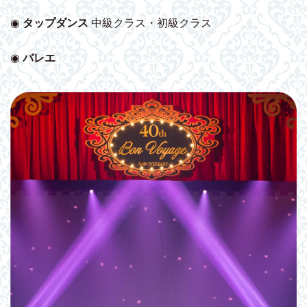
◉
タップダンス
中級クラス・初級クラス
◉
バレエ