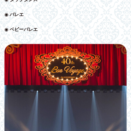
◉
バレエ
◉
ベビー
バレエ