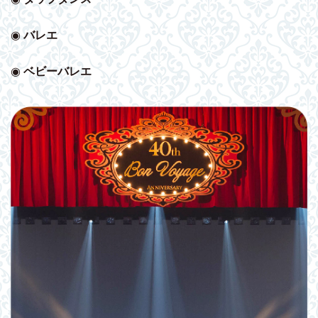
◉
バレエ
◉
ベビー
バレエ