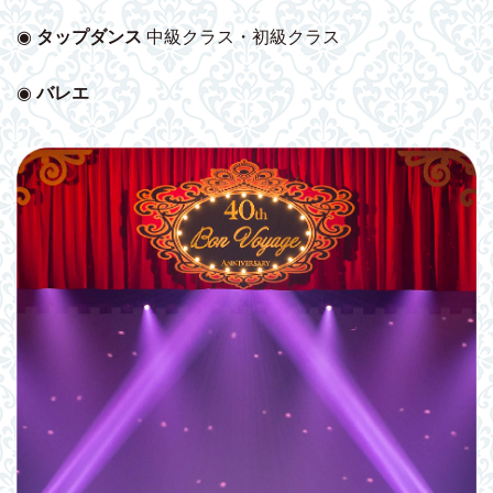
◉
タップダンス
中級クラス・初級クラス
◉
バレエ