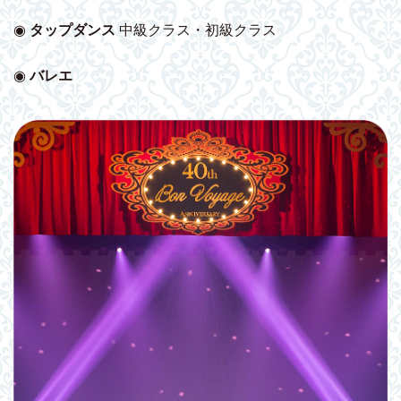
◉
タップダンス
中級クラス・初級クラス
◉
バレエ