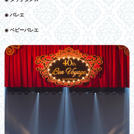
◉
バレエ
◉
ベビー
バレエ