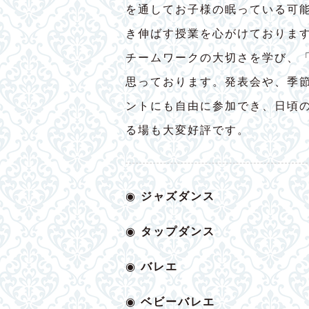
を通してお子様の眠っている可
き伸ばす授業を心がけておりま
チームワークの大切さを学び、
思っております。発表会や、季
ントにも自由に参加でき、日頃
る場も大変好評です。
◉
ジャズダンス
◉
タップダンス
◉
バレエ
◉
ベビー
バレエ