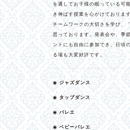
を通してお子様の眠っている可
き伸ばす授業を心がけておりま
チームワークの大切さを学び、
思っております。発表会や、季
ントにも自由に参加でき、日頃
る場も大変好評です。
◉
ジャズダンス
◉
タップダンス
◉
バレエ
◉
ベビー
バレエ