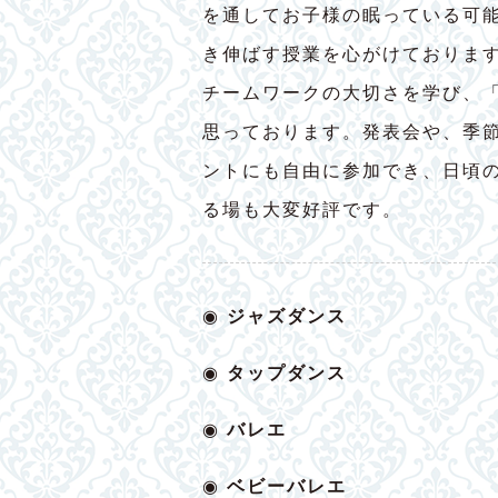
を通してお子様の眠っている可
き伸ばす授業を心がけておりま
チームワークの大切さを学び、
思っております。発表会や、季
ントにも自由に参加でき、日頃
る場も大変好評です。
◉
ジャズダンス
◉
タップダンス
◉
バレエ
◉
ベビー
バレエ