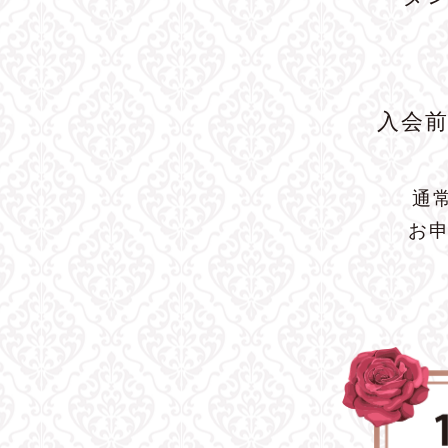
入会
通
お申