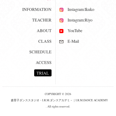
INFORMATION
Instagram:Ikuko
TEACHER
Instagram:Riyo
ABOUT
YouTube
CLASS
E-Mail
SCHEDULE
ACCESS
TRIAL
COPYRIGHT © 2026
森育子ダンススタジオ・I.R.M.ダンスアカデミ－｜I.R.M.DANCE ACADEMY
. All rights reserved.