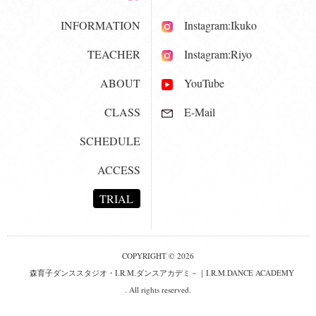
INFORMATION
Instagram:Ikuko
TEACHER
Instagram:Riyo
ABOUT
YouTube
CLASS
E-Mail
SCHEDULE
ACCESS
TRIAL
COPYRIGHT © 2026
森育子ダンススタジオ・I.R.M.ダンスアカデミ－｜I.R.M.DANCE ACADEMY
. All rights reserved.