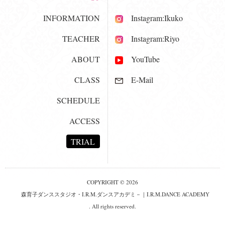
INFORMATION
Instagram:Ikuko
TEACHER
Instagram:Riyo
ABOUT
YouTube
CLASS
E-Mail
SCHEDULE
ACCESS
TRIAL
COPYRIGHT © 2026
森育子ダンススタジオ・I.R.M.ダンスアカデミ－｜I.R.M.DANCE ACADEMY
. All rights reserved.