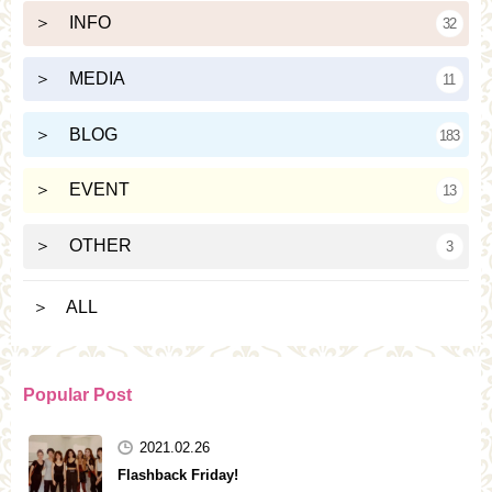
＞ INFO
32
＞ MEDIA
11
＞ BLOG
183
＞ EVENT
13
＞ OTHER
3
＞ ALL
Popular Post
2021.02.26
Flashback Friday!