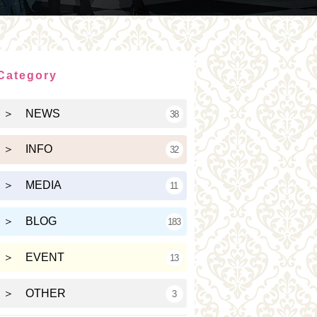
Category
＞ NEWS
38
＞ INFO
32
＞ MEDIA
11
＞ BLOG
183
＞ EVENT
13
＞ OTHER
3