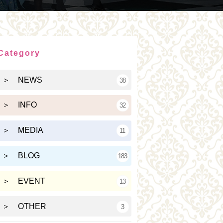
Category
＞ NEWS
38
＞ INFO
32
＞ MEDIA
11
＞ BLOG
183
＞ EVENT
13
＞ OTHER
3