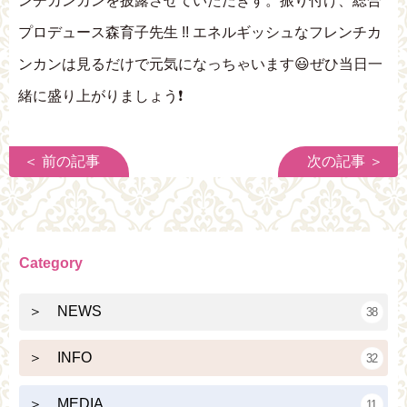
ンチカンカンを披露させていただぎす。振り付け、総合
プロデュース森育子先生 !! エネルギッシュなフレンチカ
ンカンは見るだけで元気になっちゃいます😃ぜひ当日一
緒に盛り上がりましょう❗
＜ 前の記事
次の記事 ＞
Category
＞ NEWS
38
＞ INFO
32
＞ MEDIA
11