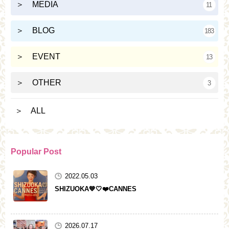
＞ MEDIA
11
＞ BLOG
183
＞ EVENT
13
＞ OTHER
3
＞ ALL
Popular Post
2022.05.03
SHIZUOKA💙🤍❤️CANNES
2026.07.17