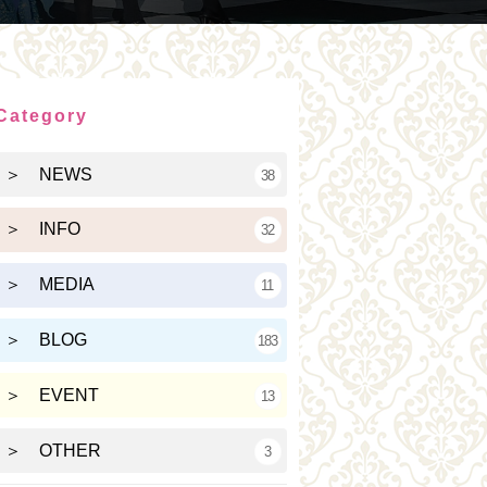
Category
＞ NEWS
38
＞ INFO
32
＞ MEDIA
11
＞ BLOG
183
＞ EVENT
13
＞ OTHER
3