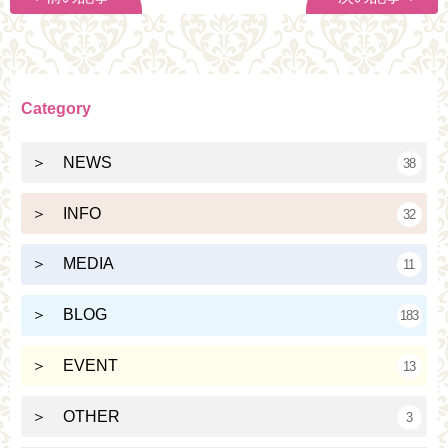
Category
＞ NEWS
38
＞ INFO
32
＞ MEDIA
11
＞ BLOG
183
＞ EVENT
13
＞ OTHER
3