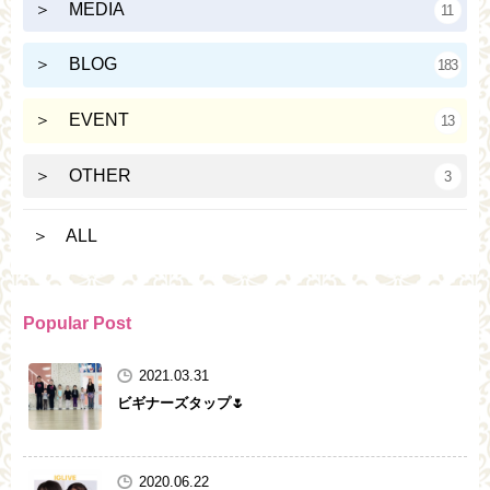
＞ MEDIA
11
＞ BLOG
183
＞ EVENT
13
＞ OTHER
3
＞ ALL
Popular Post
2021.03.31
ビギナーズタップ🌷
2020.06.22