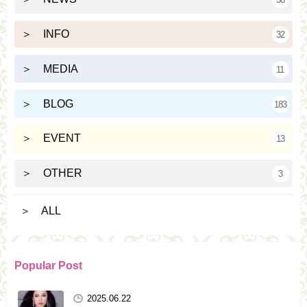
＞ INFO
32
＞ MEDIA
11
＞ BLOG
183
＞ EVENT
13
＞ OTHER
3
＞ ALL
Popular Post
2025.06.22