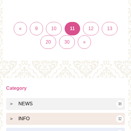
«
9
10
11
12
13
20
30
»
Category
＞ NEWS
38
＞ INFO
32