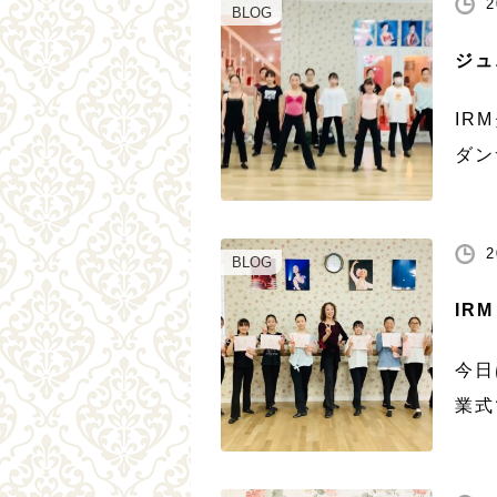
2
IR
BLOG
ジュ
IR
ダン
セク
春、
2
ます
BLOG
IR
今日
業式
リス
に輝