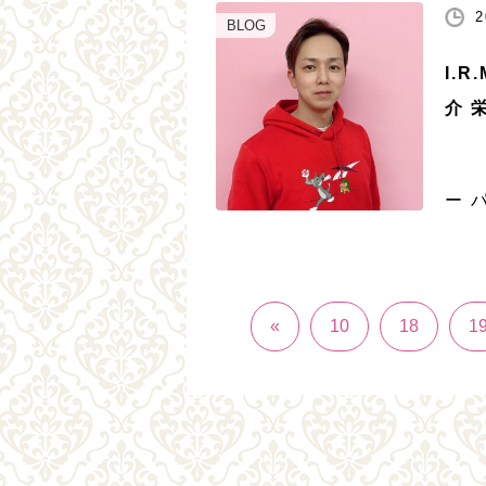
2
メッ
BLOG
I.
介 
講
ー 
麗な
動と
[…]
«
10
18
1