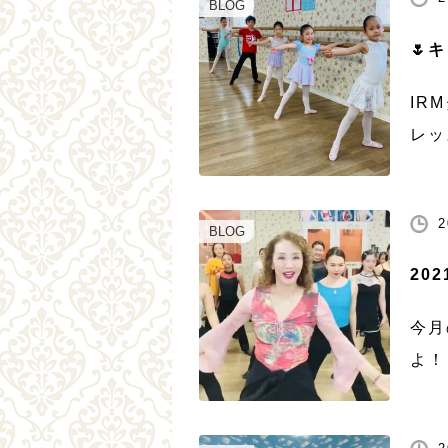
BLOG
🌷
IR
レッ
小学
ッズ
2
なポ
BLOG
20
今月
よ！