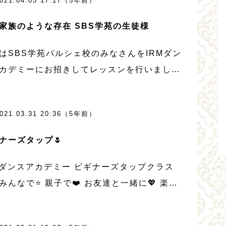
021.04.05 17:17（5年前）
家族のような存在 SBS学苑の生徒様
はSBS学苑パルシェ校のみなさんをIRMダン
カデミーにお招きしてレッスンを行いまし
 コロナ禍になり、パルシェになかなか行け
一年ぶりのレッスンで私もみなさんもおおい
021.03.31 20:36（5年前）
り上がりました。３０年以上の生徒さんば
ナーズタップ🌷
Mダンスアカデミー ビギナーズタップクラス
みんなで⭐️ 親子で❤️ お友達と一緒に💖 楽し
ラスです。 春、タップクラスの仲間を募集
います♪ぜひ⭐️見学や体験お待ちしてます👉