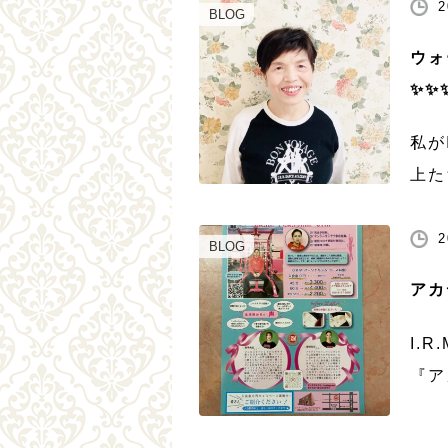
2
て心
BLOG
[…]
ウォ
✨✨
私が
上た
好き
た。
2
BLOG
もウ
アカ
I.
『ア
グバ
ポッ