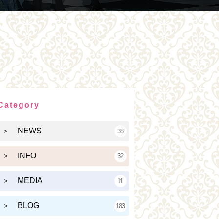
Category
＞ NEWS
38
＞ INFO
32
＞ MEDIA
11
＞ BLOG
183