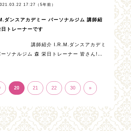
021.03.22 17:27（5年前）
セージ、生徒様のお声や育子先 […]
R.M.ダンスアカデミー パーソナルジム 講師紹
栄日トレーナーです
師紹介 I.R.M.ダンスアカデミ
パーソナルジム 森 栄日トレーナー 皆さん!綺
身体を作るには、運動そして食事の管理。運
食事を両立させ、綺麗で健康的な身体を作
9
20
21
22
30
»