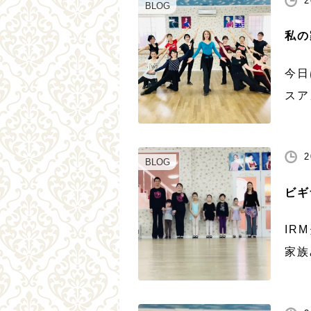
2
BLOG
私の
今日
スア
た。
ず、
2
に盛
BLOG
[…]
ビギ
IR
家族
いク
して